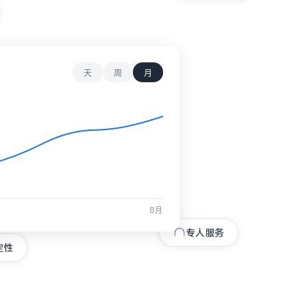
天
周
月
8月
专人服务
定性